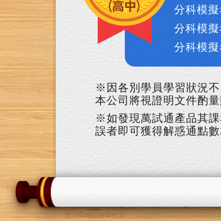
分科模擬
分科模擬
分科模擬
※因各別學員學習狀況不
本公司將視證明文件酌量
※如發現萬試通產品其課
誤者即可獲得解惑通點數3