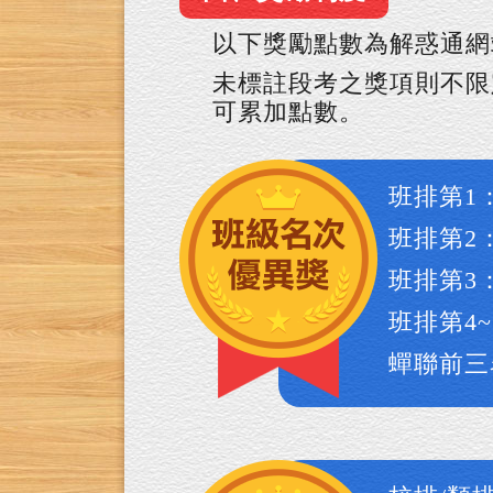
以下獎勵點數為解惑通網
未標註段考之獎項則不限
可累加點數。
班排第1
班排第2
班排第3
班排第4~
蟬聯前三