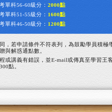
考單科56-60級分：
2000點
考單科51-55級分：
1600點
考單科46-50級分：
1200點
同，若申請條件不符表列，為鼓勵學員積極
贈與解惑通點數。
程或講義有錯誤，並E-mail或傳真至學習
00點。