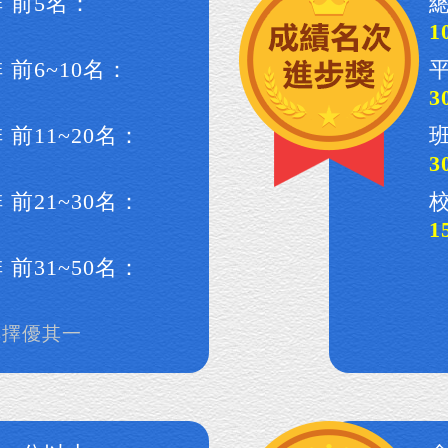
 前5名：
總
1
 前6~10名：
平
3
 前11~20名：
3
 前21~30名：
1
 前31~50名：
排擇優其一