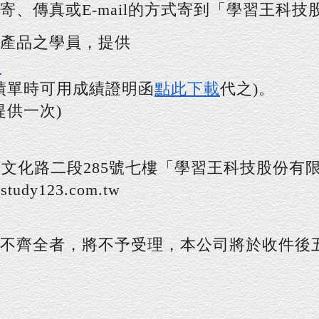
寄、傳真或E-mail的方式寄到「學習王科
產品之學員，提供
載
績單時可用成績證明函
點此下載
代之)。
提供一次)
文化路二段285號七樓「學習王科技股份有
udy123.com.tw
不齊全者，將不予受理，本公司將於收件後