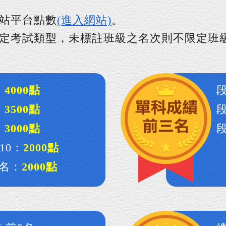
站平台點數
(進入網站)
。
定考試類型，未標註班級之名次則不限定班
：
4000點
：
3500點
：
3000點
10：
2000點
名：
2000點