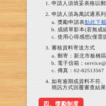
申請人須填妥表格以郵
申請人須為萬試通系列
獎勵申請表
點此下
成績單影本(若無成
使用心得感想(僅需
審核資料寄送方式
郵寄：新北市板橋區
電子信箱：service@st
傳真：02-82513567
如有逾期或資料不符、
簡訊方式回覆審查結果
四、獎勵制度